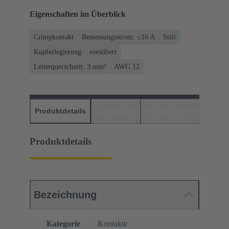
Eigenschaften im Überblick
Crimpkontakt
Bemessungsstrom: ≤16 A
Stift
Kupferlegierung
versilbert
Leiterquerschnitt: 3 mm²
AWG 12
Produktdetails
Downloads
Passende Produkte
H
Produktdetails
Bezeichnung
Kategorie
Kontakte