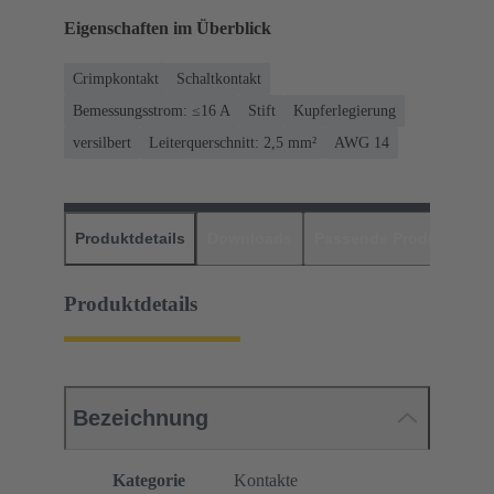
Eigenschaften im Überblick
Crimpkontakt
Schaltkontakt
Bemessungsstrom: ≤16 A
Stift
Kupferlegierung
versilbert
Leiterquerschnitt: 2,5 mm²
AWG 14
Produktdetails
Downloads
Passende Produkte
H
Produktdetails
Bezeichnung
Kategorie
Kontakte