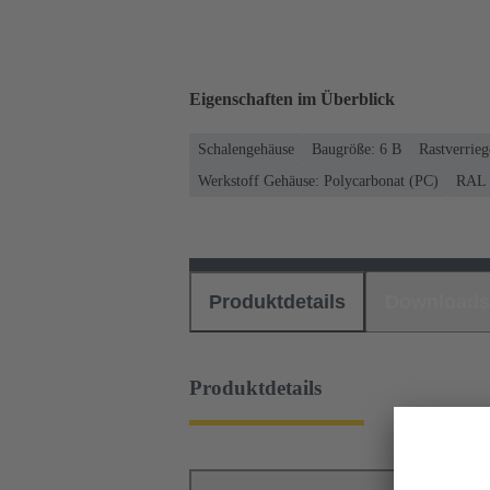
Eigenschaften im Überblick
Schalengehäuse
Baugröße: 6 B
Rastverrie
Werkstoff Gehäuse: Polycarbonat (PC)
RAL 7
Produktdetails
Downloads
Produktdetails