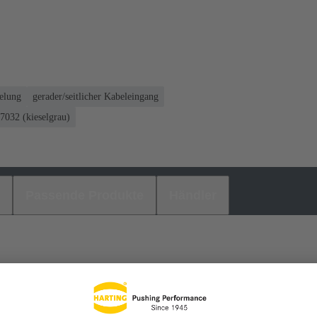
gelung
gerader/seitlicher Kabeleingang
032 (kieselgrau)
Passende Produkte
Händler