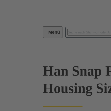
Menü
Baureihen
Produkte
09 3
Han Snap P
Housing Si