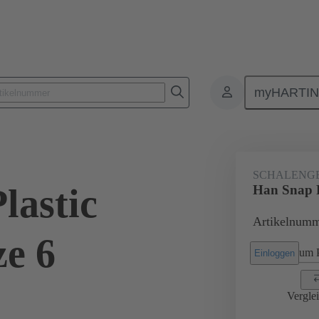
myHARTI
3 006 0401
SCHALENG
lastic
Han Snap P
Artikelnumm
ze 6
um P
Einloggen
Vergle