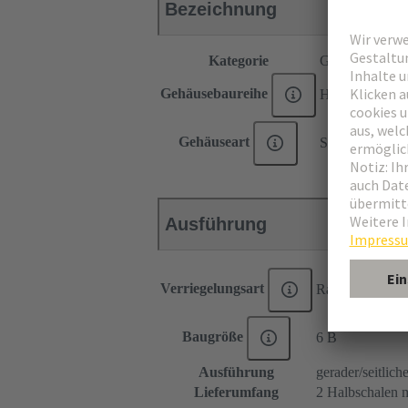
Bezeichnung
Kategorie
Gehäuse
Gehäusebaureihe
Han-Snap®
Gehäuseart
Schalengehäus
Ausführung
Verriegelungsart
Rastverriegelun
Baugröße
6 B
Ausführung
gerader/seitlic
Lieferumfang
2 Halbschalen m