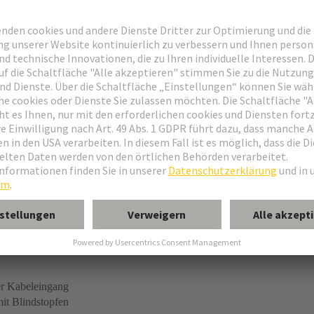
e
g
her Kabeleingang
it Blindstopfen