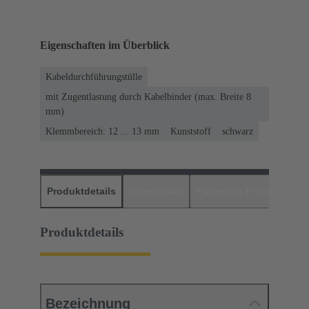
Eigenschaften im Überblick
Kabeldurchführungstülle
mit Zugentlastung durch Kabelbinder (max. Breite 8
mm)
Klemmbereich: 12 ... 13 mm
Kunststoff
schwarz
Produktdetails
Downloads
Passende Produkte
H
Produktdetails
Bezeichnung