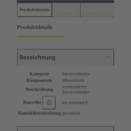
Produktdetails
Downloads
Passende Produkte
H
Produktdetails
Bezeichnung
Kategorie
Steckverbinder
Komponente
Messerleiste
vormontierter
Beschreibung
Steckverbinder
Baureihe
har-modular®
Kontaktbeschreibung
gewinkelt