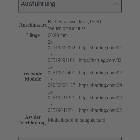
Ausführung
Reflowlötanschluss (THR)
Anschlussart
Wellenlötanschluss
Länge
60.93 mm
2x
02519000002 https://harting.com/025190000
1x
02519091101 https://harting.com/025190911
1x
02519010401 https://harting.com/025190104
verbaute
Module
1x
09030006127 https://harting.com/090300061
1x
02519031301 https://harting.com/025190313
1x
02519041201 https://harting.com/025190412
Art der
Motherboard to daughtercard
Verbindung