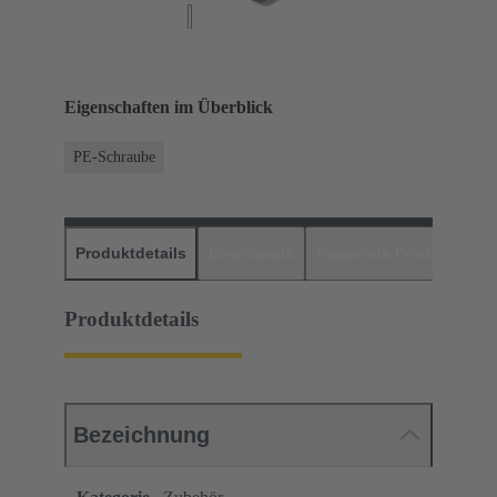
Eigenschaften im Überblick
PE-Schraube
Produktdetails
Downloads
Passende Produkte
H
Produktdetails
Bezeichnung