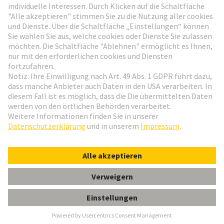
Weiter zur Anmeldung
Social Media
Deutsch
Schweiz
© HARTING Technologiegruppe
Cookie-Einstellungen
Impressum
Datenschutz-Erklärung
Nutzungsbedingungen
Kundeninformation
Gender-Hinweis
PE-Kombischraube M4 100ST/BEUTEL