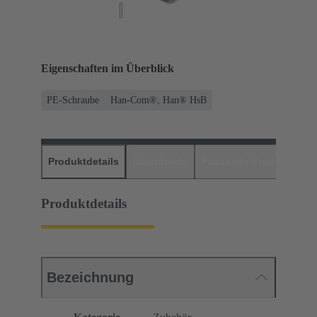
Eigenschaften im Überblick
PE-Schraube
Han-Com®, Han® HsB
Produktdetails
Downloads
Passende Produkte
H
Produktdetails
Bezeichnung