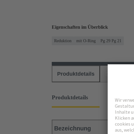
Eigenschaften im Überblick
Reduktion
mit O-Ring
Pg 29 Pg 21
Produktdetails
Downloads
Produktdetails
Bezeichnung