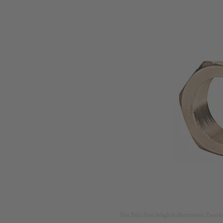
Das Bild dient lediglich illustrativen Zwec