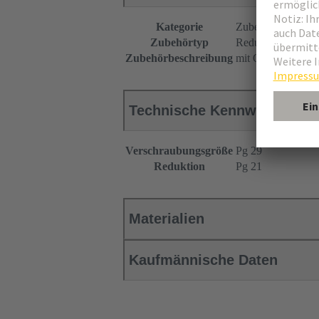
Kategorie
Zubehör
Zubehörtyp
Reduktion
Zubehörbeschreibung
mit O-Ring
Technische Kennwerte
Verschraubungsgröße
Pg 29
Reduktion
Pg 21
Materialien
Kaufmännische Daten