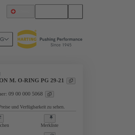
Deutsch
Schweiz
NG
ungen
09 00 000 5068
N
N M. O-RING PG 29-21
er: 09 00 000 5068
reise und Verfügbarkeit zu sehen.
ichen
Merkliste