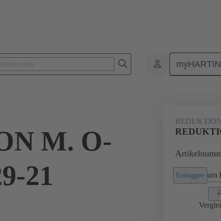
myHARTI
Rechtecksteckverbinder
Produkte
Zubehör
Kabelverschraub
REDUKTIO
N M. O-
REDUKTIO
Artikelnumm
9-21
um P
Einloggen
Vergle