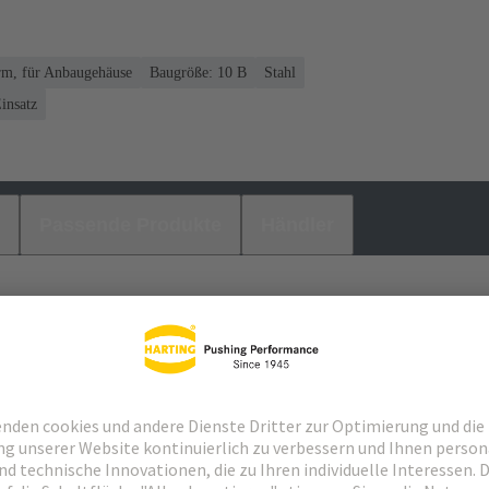
rm, für Anbaugehäuse
Baugröße: 10 B
Stahl
insatz
Passende Produkte
Händler