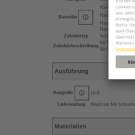
®
Han E
®
Han
EE
Baureihe
®
Han DD
Han-Snap®
Zubehörtyp
Schirmbügel
für Tüllengehäuse
Zubehörbeschreibung
für Anbaugehäuse
Ausführung
Baugröße
10 B
Lieferumfang
Bügel mit M4 Schraube
Materialien