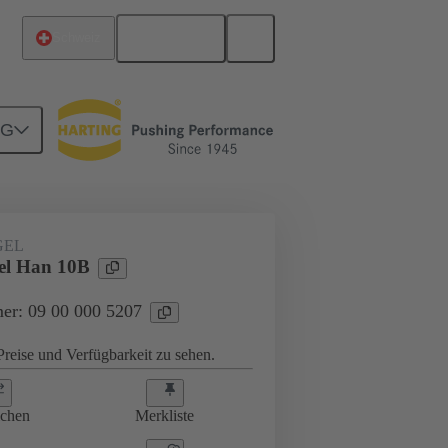
Deutsch
Schweiz
NG
ffbleche
09 00 000 5207
GEL
el Han 10B
er: 09 00 000 5207
reise und Verfügbarkeit zu sehen.
ichen
Merkliste