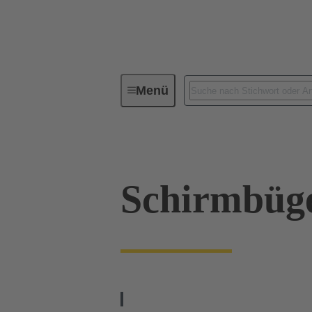
Menü
Industrie-Steckverbinder / Han®
Schirmbüg