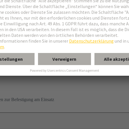
, hohe Bauform
n zur Befestigung am Einsatz