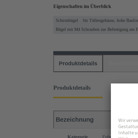
Eigenschaften im Überblick
Schirmbügel
für Tüllengehäuse, hohe Baufo
Bügel mit M4 Schrauben zur Befestigung am E
Produktdetails
Downloads
Produktdetails
Bezeichnung
Kategorie
Zubehör