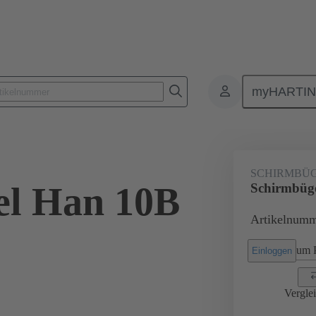
myHARTI
Rechtecksteckverbinder
Produkte
Zubehör
Schirmbügel Gri
SCHIRMBÜ
el Han 10B
Schirmbüg
Artikelnumm
um P
Einloggen
Vergle