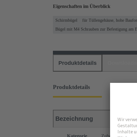
Eigenschaften im Überblick
Schirmbügel
für Tüllengehäuse, hohe Baufo
Bügel mit M4 Schrauben zur Befestigung am E
Produktdetails
Downloads
Produktdetails
Bezeichnung
Kategorie
Zubehör