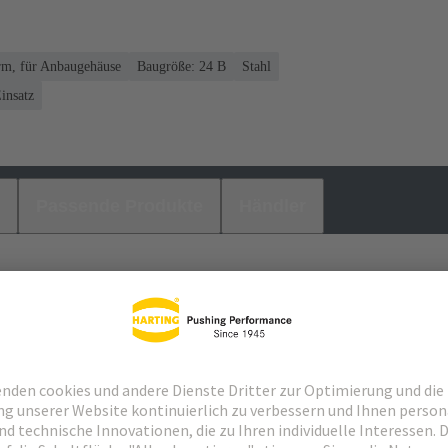
rm, für Anbaugehäuse
Baugröße: 24 B
Stahl
insatz
Passende Produkte
Händler