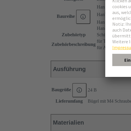
®
Han E
®
Han
EE
Baureihe
®
Han DD
Han-Snap®
Zubehörtyp
Schirmbügel
für Tüllengehäuse
Zubehörbeschreibung
für Anbaugehäuse
Ausführung
Baugröße
24 B
Lieferumfang
Bügel mit M4 Schraube
Materialien