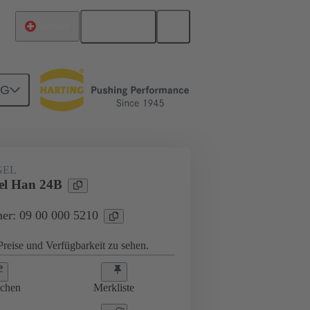
Deutsch
Schweiz
NG
ffbleche
09 00 000 5210
GEL
el Han 24B
er: 09 00 000 5210
reise und Verfügbarkeit zu sehen.
ichen
Merkliste