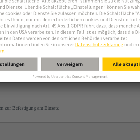
, hohe Bauform
n zur Befestigung am Einsatz