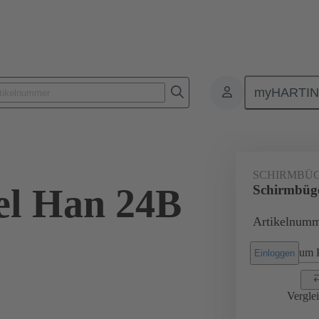
myHARTI
Rechtecksteckverbinder
Produkte
Zubehör
Schirmbügel Gri
SCHIRMBÜ
el Han 24B
Schirmbüg
Artikelnumm
um P
Einloggen
Vergle