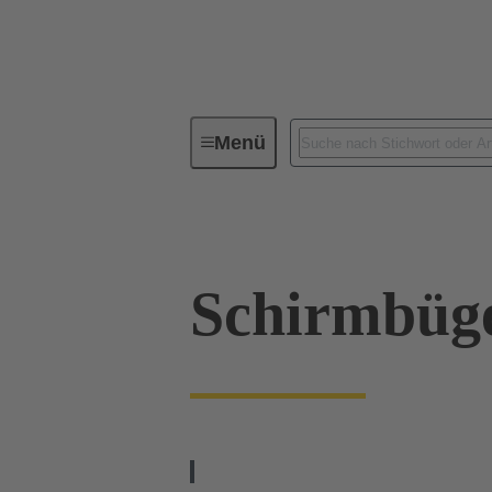
Menü
Industrie-Steckverbinder / Han®
Schirmbüg