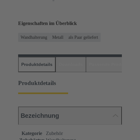
Eigenschaften im Überblick
Wandhalterung
Metall
als Paar geliefert
Produktdetails
Downloads
Passende Produkte
H
Produktdetails
Bezeichnung
Kategorie
Zubehör