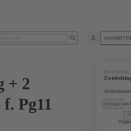
myHARTI
Rechtecksteckverbinder
Produkte
Zubehör
Kabelverschraub
DICHTRING
g + 2
Zwiebelrin
Artikelnumm
 f. Pg11
um P
Einloggen
Vergle