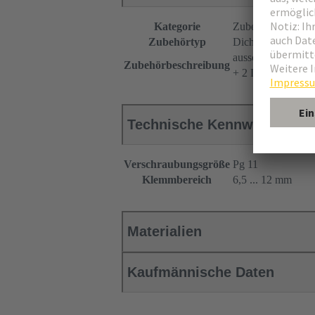
Kategorie
Zubehör
Zubehörtyp
Dichtring
ausschneidbar
Zubehörbeschreibung
+ 2 Druckringe
Technische Kennwerte
Verschraubungsgröße
Pg 11
Klemmbereich
6,5 ... 12 mm
Materialien
Kaufmännische Daten