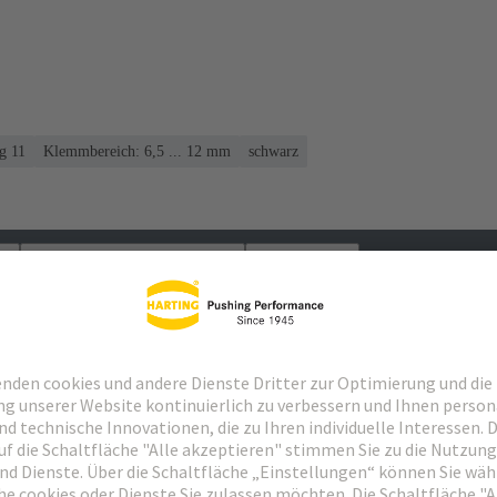
g 11
Klemmbereich: 6,5 ... 12 mm
schwarz
Passende Produkte
Händler