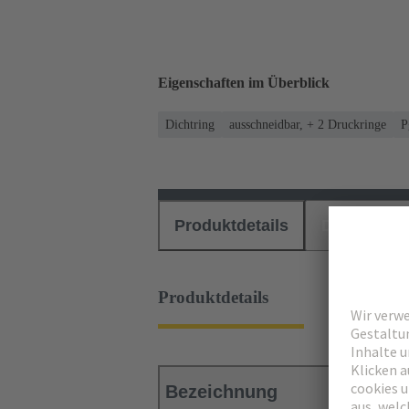
Eigenschaften im Überblick
Dichtring
ausschneidbar, + 2 Druckringe
P
Produktdetails
Downloads
Produktdetails
Bezeichnung