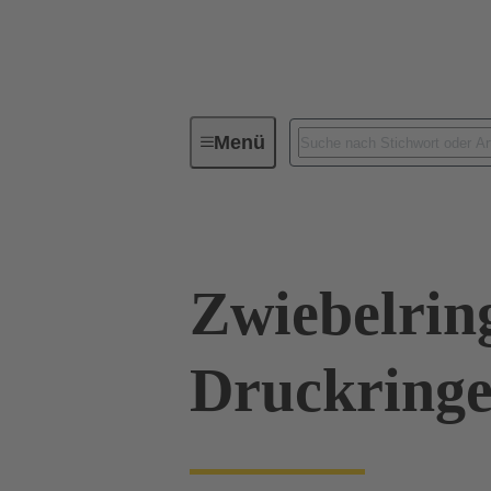
Menü
Industrie-Steckverbinder / Han®
Zwiebelrin
Druckringe