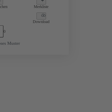
ichen
Merkliste
Download
0
oses Muster