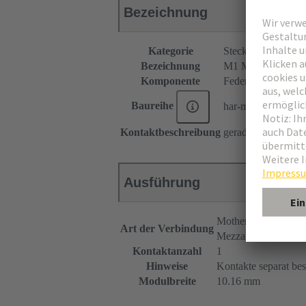
Bezeichnung
Kategorie
Steckverbinder
Bezeichnung
M1 Modul
Komponente
Federleiste
Baureihe
har-modular®
Kontaktbeschreibung
gerade
Ausführung
Motherboard to daug
Art der Verbindung
Mezzanine
Kontaktanzahl
1
Hinweise
Kontakte separat bes
Modulbreite
10.16 mm