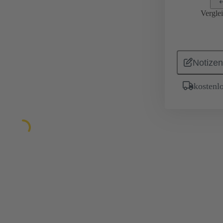
Vergle
Notizen
kostenl