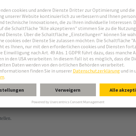
htercard
tellen.