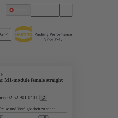
Deutsch
Schweiz
NG
Motherboard-to-Daughtercard Verbindungen
TE
r M1-module female straight
er: 02 52 901 0401
reise und Verfügbarkeit zu sehen.