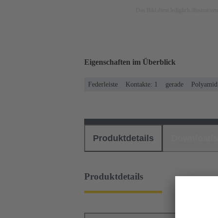
Das Bild dient lediglich illustrati
Eigenschaften im Überblick
Federleiste
Kontakte: 1
gerade
Polyamid
Produktdetails
Downloads
Produktdetails