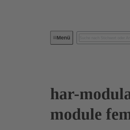
Menü
Geräteanschlusstechnik
Leiterp
02 52 901 0401
har-modul
module fem