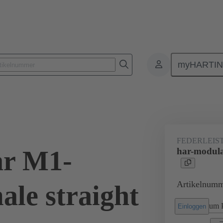
myHARTI
lattensteckverbinder
Board-to-Board Steckverbinder
Produkte
FEDERLEIS
ar M1-
har-modula
Artikelnumm
ale straight
um P
Einloggen