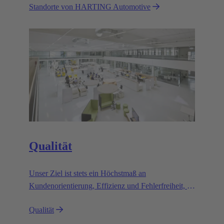
Standorte von HARTING Automotive
Standorten.
Qualität
Unser Ziel ist stets ein Höchstmaß an
Kundenorientierung, Effizienz und Fehlerfreiheit, so
auch in der Automobilindustrie. Wie für unsere
Qualität
Kunden ist für uns eines ganz maßgeblich, nämlich
eine optimale Qualität und Funktionssicherheit.