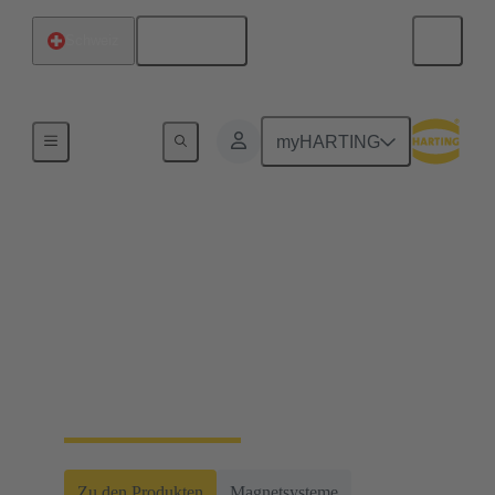
Deutsch
Schweiz
Startseite
myHARTING
Über HARTING
Automotive
Als anerkannter und kompetenter Partner für
Elektromobilität und Aktuatoren im Fahrzeug und in
der Industrie setzen wir mit unseren
kundenspezifischen Lösungen Maßstäbe.
Zu den Produkten
Magnetsysteme