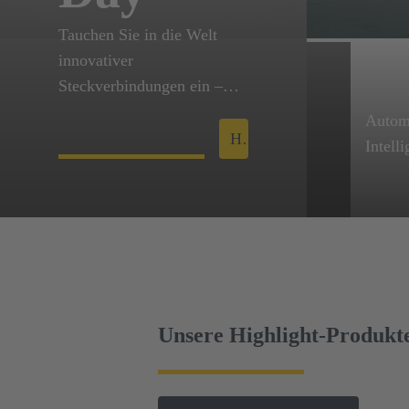
Tauchen Sie in die Welt
innovativer
Steckverbindungen ein –
persönlich und mit echtem
Automa
Praxisbezug.
HARTING Tech Day
Intell
Um die
vorant
brauch
und „Autonomie“ kognitive
Intell
Unsere Highlight-Produkt