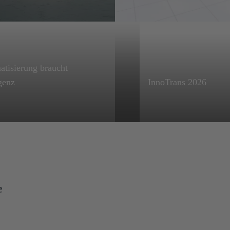
tisierung braucht
tec.news 50
igenz
InnoTrans 2026
 All Electric Society
Besuchen Sie uns in B
reiben zu können,
vom 22. - 25. Septem
en „Automatisierung“
2026
igenz
e