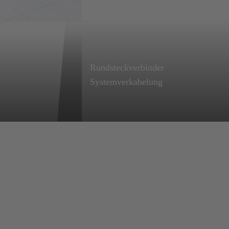
Rundsteckverbinder
InnoTrans 2026
Mehr erfahren
Systemverkabelung
erlin
Einfach anschließen,
ber
sofort profitieren:
Plug-and-Play-
Lösungen,
maßgeschneidert für
Ihre Bedürfnisse