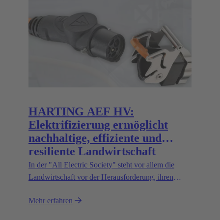
HARTING AEF HV:
Elektrifizierung ermöglicht
nachhaltige, effiziente und
resiliente Landwirtschaft
In der "All Electric Society" steht vor allem die
Landwirtschaft vor der Herausforderung, ihren
Kohlenstoff-Fußabdruck zu verbessern. Die
Mehr erfahren
Präzisionslandwirtschaft ist eine der wichtigsten
Strategien zur Optimierung von Nachhaltigkeit und