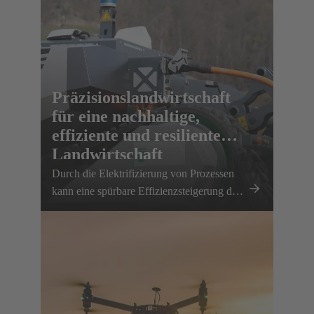
Arbeitsprozesse effizienter zu gestalten und
Ressourcen gezielt einzusetzen. So schaffen
wir gemeinsam die Grundlage für ein
nachhaltiges, produktives und
zukunftssicheres Smart Farming.
Präzisionslandwirtschaft
für eine nachhaltige,
effiziente und resiliente
Landwirtschaft
Durch die Elektrifizierung von Prozessen
kann eine spürbare Effizienzsteigerung der
landwirtschaftlichen Arbeit erreicht werden.
Die HARTING AEF HV-Schnittstelle
ebnet den Weg für diesen nachhaltigen
Ansatz.