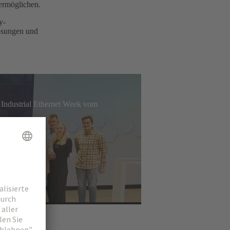
 ermöglichen.
y-
Lösungen und
 Industrial Ethernet Week vom