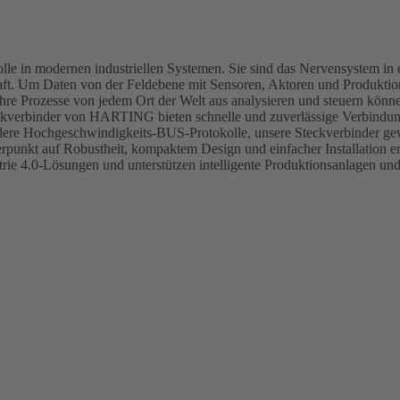
olle in modernen industriellen Systemen. Sie sind das Nervensystem in
lschaft. Um Daten von der Feldebene mit Sensoren, Aktoren und Produkti
re Prozesse von jedem Ort der Welt aus analysieren und steuern können
teckverbinder von HARTING bieten schnelle und zuverlässige Verbindun
re Hochgeschwindigkeits-BUS-Protokolle, unsere Steckverbinder gew
rpunkt auf Robustheit, kompaktem Design und einfacher Installation e
e 4.0-Lösungen und unterstützen intelligente Produktionsanlagen un