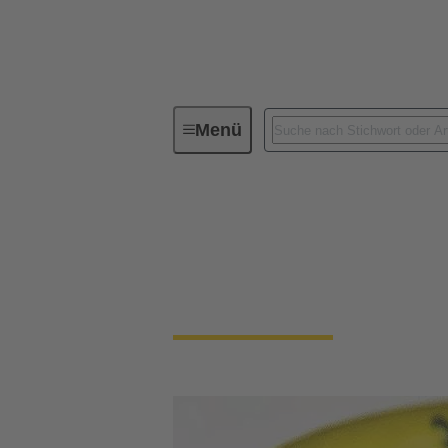
Menü
Geräteanschlusstechnik
Kabelst
Kabelsteckverbinde
Höchste Robustheit, abgeschirmt gegen elek