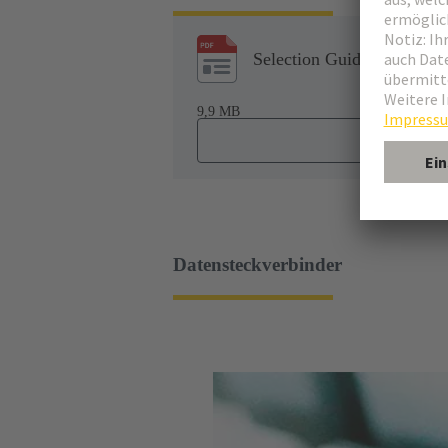
Selection Guide: Industria
9,9 MB
Datensteckverbinder