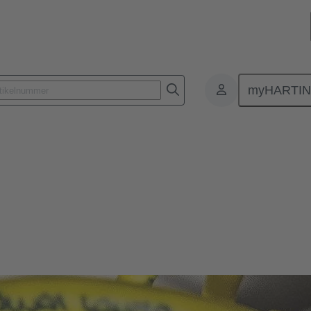
myHARTI
eckverbinder und Kabelkonfektionen
r und Kabelkonfektionen
tromagnetische Störungen, IP-geschützt und auf einfachen Anschluss u