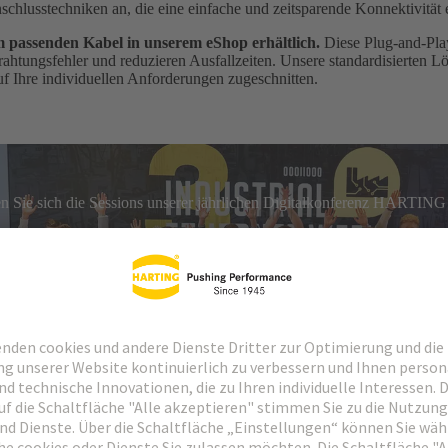
chlusstechniken an, die eine einfache und zeitsparende Konnektivität
m passenden Kabel in unserem eShop erhältlich.
Diese Plug-and-Pla
htungsfehler und reduzieren Ausfallzeiten. Unsere standardisierten 
f Ihre individuellen Anforderungen zugeschnitten.
n Sie sich die Sessions unserer jährlichen Digitalkonferenz HARTING