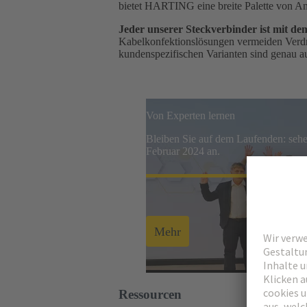
bietet HARTING eine breite Palette von Ans
Jeder unserer Steckverbinder ist mit de
Kabelkonfektionslösungen vermeiden Verdra
kundenspezifischen Varianten sind genau au
Von Experten lernen
Bleiben Sie auf dem Laufenden: sehe
Februar 2024 an.
Mehr
Ressourcen