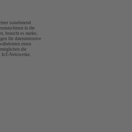
 einer zunehmend
onsmaschinen in die
, braucht es starke,
gen für datenintensive
ährleisten einen
rmöglichen die
d IoT-Netzwerke.