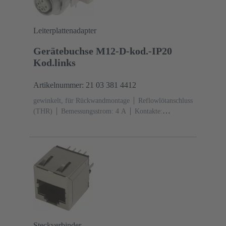
Leiterplattenadapter
Gerätebuchse M12-D-kod.-IP20
Kod.links
Artikelnummer: 21 03 381 4412
gewinkelt, für Rückwandmontage
Reflowlötanschluss
(THR)
Bemessungsstrom: ‌4 A
Kontakte:
4
Kupferlegierung
Au über Ni
steckseitig
Kodierung: D-Kodierung
Liquid-crystal
polymer (LCP)
Steckverbinder