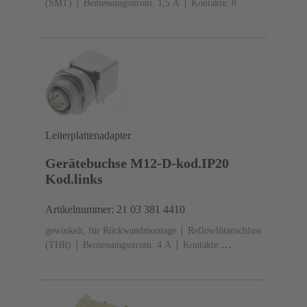
(SMT)
Bemessungsstrom: ‌1,5 A
Kontakte: 8
Leiterplattenadapter
Gerätebuchse M12-D-kod.IP20
Kod.links
Artikelnummer: 21 03 381 4410
gewinkelt, für Rückwandmontage
Reflowlötanschluss
(THR)
Bemessungsstrom: ‌4 A
Kontakte:
4
Kupferlegierung
Au über Ni
steckseitig
Kodierung: D-Kodierung
Liquid-crystal
polymer (LCP)