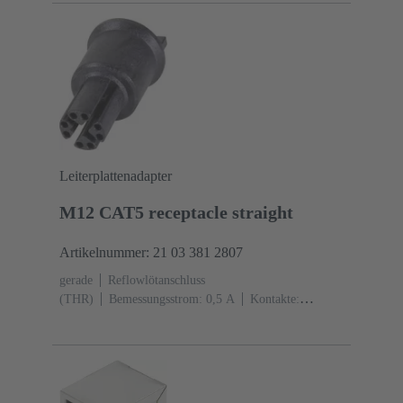
Leiterplattenadapter
M12 CAT5 receptacle straight
Artikelnummer: 21 03 381 2807
gerade
Reflowlötanschluss
(THR)
Bemessungsstrom: ‌0,5 A
Kontakte:
8
Kupferlegierung
Au über Ni
steckseitig
Kodierung: X-Kodierung
Liquid-crystal
polymer (LCP)