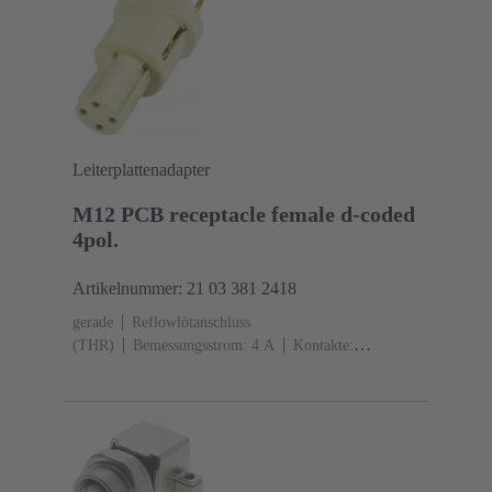
Leiterplattenadapter
M12 PCB receptacle female d-coded
4pol.
Artikelnummer: 21 03 381 2418
gerade
Reflowlötanschluss
(THR)
Bemessungsstrom: ‌4 A
Kontakte:
4
Kupferlegierung
Au über Ni
steckseitig
Kodierung: D-Kodierung
Liquid-crystal
polymer (LCP)