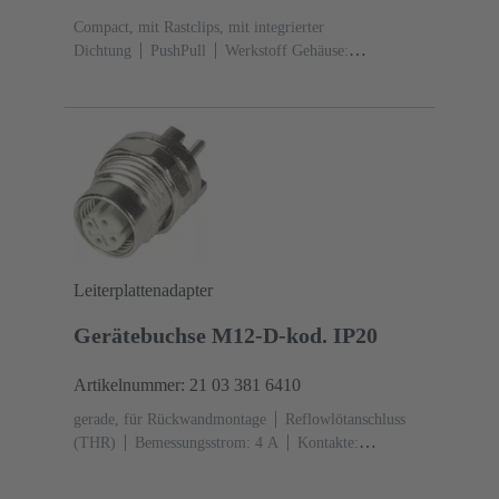
Compact, mit Rastclips, mit integrierter
Dichtung
PushPull
Werkstoff Gehäuse:
Kunststoff
schwarz
Werkstoff Dichtung: TPE-V
Leiterplattenadapter
Gerätebuchse M12-D-kod. IP20
Artikelnummer: 21 03 381 6410
gerade, für Rückwandmontage
Reflowlötanschluss
(THR)
Bemessungsstrom: ‌4 A
Kontakte:
4
Kupferlegierung
Au über Ni
steckseitig
Kodierung: D-Kodierung
Polyamid (PA)