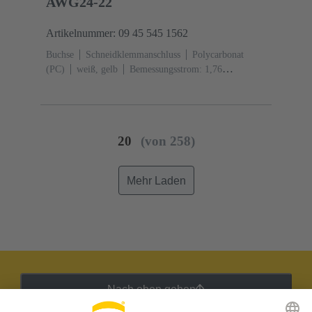
AWG24-22
Artikelnummer: 09 45 545 1562
Buchse
Schneidklemmanschluss
Polycarbonat
(PC)
weiß, gelb
Bemessungsstrom: ‌1,76
A
Kontakte: 8
Leiterquerschnitt: 0,22 ... 0,32 mm²
starr und flexibel
20
(von 258)
Mehr Laden
Nach oben gehen