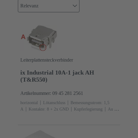
Relevanz
Leiterplattensteckverbinder
ix Industrial 10A-1 jack AH
(T&R550)
Artikelnummer: 09 45 281 2561
horizontal
Lötanschluss
Bemessungsstrom: ‌1,5
A
Kontakte: 8 + 2x GND
Kupferlegierung
Au ≥
0,2 µm über Ni ≥ 2 µm steckseitig, Au ≥ 0,03 µm über
Ni ≥ 2 µm anschlussseitig
Kodierung: Typ
A
Liquid-crystal polymer (LCP)
grau