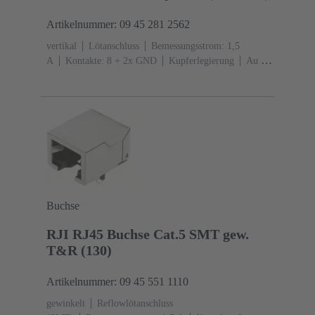
Artikelnummer: 09 45 281 2562
vertikal
Lötanschluss
Bemessungsstrom: ‌1,5
A
Kontakte: 8 + 2x GND
Kupferlegierung
Au ≥
0,2 µm über Ni ≥ 2 µm steckseitig, Au ≥ 0,03 µm über
Ni ≥ 2 µm anschlussseitig
Kodierung: Typ
A
Polyamid (PA)
grau
Buchse
RJI RJ45 Buchse Cat.5 SMT gew.
T&R (130)
Artikelnummer: 09 45 551 1110
gewinkelt
Reflowlötanschluss