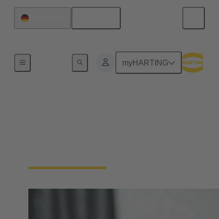
Deutsch
Deutschland
Geräteanschlusstechnik
myHARTING
Wanddurchführungen
Wanddurchführungen sind die Lösung für die
Verlegung von Kabeln oder Drähten durch
Gehäusewände oder Schaltschränke