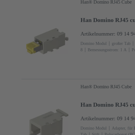
Han® Domino RJ45 Cube
Han Domino RJ45 cu
Artikelnummer: 09 14 9
Domino Modul
großer Tab
8
Bemessungsstrom: ‌1 A
P
7032 (kieselgrau)
Han® Domino RJ45 Cube
Han Domino RJ45 cu
Artikelnummer: 09 14 9
Domino Modul
Adapter, für 
Tab
Stift
Polycarbonat (PC