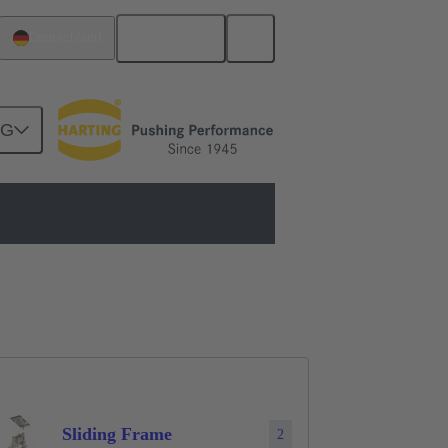
Deutsch
Deutschland
NG
der modulare Steckverbinder
Sliding Frame
2