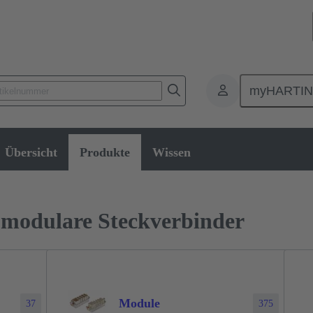
myHARTI
Rechtecksteckverbinder
Produkte
Baureihen
Han-Modular® 
Übersicht
Produkte
Wissen
modulare Steckverbinder
Module
37
375