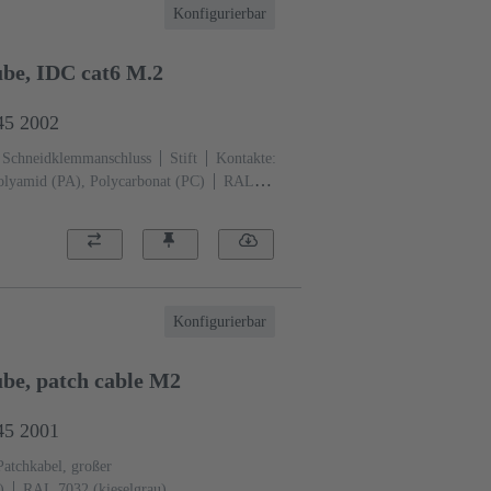
Konfigurierbar
be, IDC cat6 M.2
45 2002
Schneidklemmanschluss
Stift
Kontakte:
olyamid (PA), Polycarbonat (PC)
RAL
Konfigurierbar
be, patch cable M2
45 2001
Patchkabel, großer
)
RAL 7032 (kieselgrau)