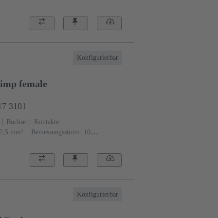
Konfigurierbar
imp female
17 3101
Buchse
Kontakte:
. 2,5 mm²
Bemessungsstrom: ‌10
032 (kieselgrau)
Konfigurierbar