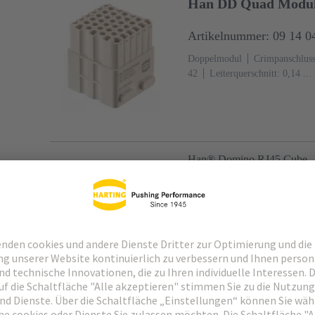
Han DD Quad Modul
Artikelnummer: 09 14 0
Doppelmodul
Crimpanschlus
42
Leiterquerschnitt: 0,14 ..
A
Polycarbonat (PC)
Han® Domino RJ45 Cube
Han Domino RJ45 cub
Artikelnummer: 09 14 9
Domino Modul
Gender Chang
Tab
Buchse
Kontakte: 8
Polycarbonat (PC), Edelstahl