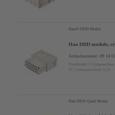
Han® DDD Modul
Han DDD module, cr
Artikelnummer: 09 14 0
Einzelmodul
Crimpanschluss
17
Leiterquerschnitt: 0,14 ..
A
Polycarbonat (PC)
RAL 7
Han DD® Quad Modul