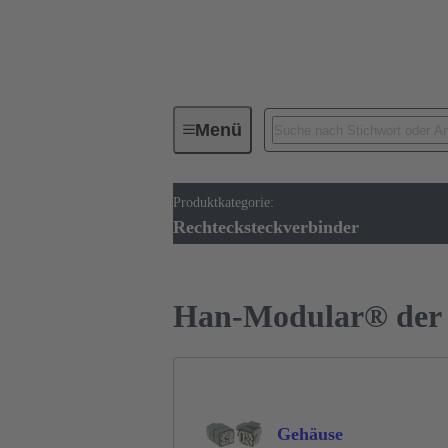
Menü
Produktkategorie:
Industrie-Steckverbinder / Han®
Rechtecksteckverbinder
Han-Modular® der 
Gehäuse