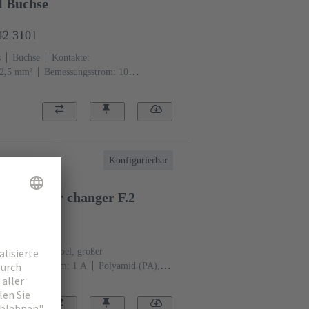
 Buchse
42 3101
s
Buchse
Kontakte:
. 2,5 mm²
Bemessungsstrom: ‌10
Konfigurierbar
e, gender changer F.2
45 2101
er, für Patchkabel, großer
Bemessungsstrom: ‌1 A
Polyamid (PA),
RAL 7032 (kieselgrau)