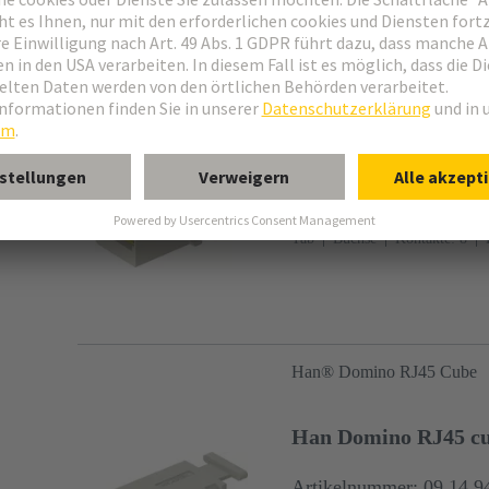
Han® Domino RJ45 Cube
Han Domino RJ45 cub
Artikelnummer: 09 14 9
Domino Modul
Gender Change
Tab
Buchse
Kontakte: 8
Polycarbonat (PC), Edelstahl
Han® Domino RJ45 Cube
Han Domino RJ45 cub
Artikelnummer: 09 14 9