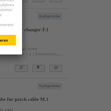
Konfigurierbar
e, gender changer F.1
45 1101
r, für Patchkabel, kleiner
Bemessungsstrom: ‌1 A
Polyamid (PA),
RAL 7032 (kieselgrau)
Konfigurierbar
e for patch cable M.1
45 1001