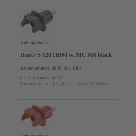
Polyamid (PA)
RAL 5015 (himmelblau)
Anbaugehäuse
Han® S 120 HBM w. MC M6 black
Artikelnummer: 09 93 001 1301
inkl. Stiftkontakt mit M6
Bolzenanschluss
Längsbügel
Werkstoff Gehäuse:
Polyamid (PA)
RAL 9005 (tiefschwarz)