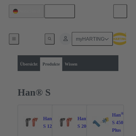
Deutsch
Deutschland
myHARTING
Produktkategorie:
Rechtecksteckverbinder
Baureihen
Übersicht
Produkte
Wissen
Han® S
®
Han
®
®
Han
Han
57
69
61
S 450
S 120
S 200
Plus