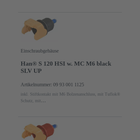
Polyamid (PA)
RAL 3001 (signalrot)
Einschraubgehäuse
Han® S 120 HSI w. MC M6 black
SLV UP
Artikelnummer: 09 93 001 1125
inkl. Stiftkontakt mit M6 Bolzenanschluss, mit Tuflok®
Schutz, mit
Entriegelungsschutz
Längsbügel
Werkstoff Gehäuse:
Polyamid (PA)
RAL 9005 (tiefschwarz)