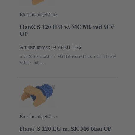
Einschraubgehäuse
Han® S 120 HSI w. MC M6 red SLV
UP
Artikelnummer: 09 93 001 1126
inkl. Stiftkontakt mit M6 Bolzenanschluss, mit Tuflok®
Schutz, mit
Entriegelungsschutz
Längsbügel
Werkstoff Gehäuse:
Polyamid (PA)
RAL 3001 (signalrot)
Einschraubgehäuse
Han® S 120 EG m. SK M6 blau UP