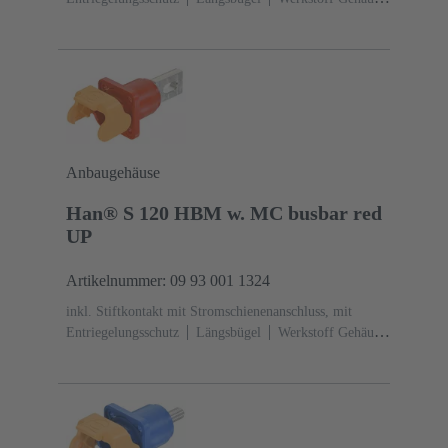
Polyamid (PA)
RAL 9005 (tiefschwarz)
Anbaugehäuse
Han® S 120 HBM w. MC busbar red
UP
Artikelnummer: 09 93 001 1324
inkl. Stiftkontakt mit Stromschienenanschluss, mit
Entriegelungsschutz
Längsbügel
Werkstoff Gehäuse:
Polyamid (PA)
RAL 3001 (signalrot)