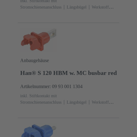
inkl. Stiftkontakt mit
Stromschienenanschluss
Längsbügel
Werkstoff
Gehäuse: Polyamid (PA)
RAL 9005 (tiefschwarz)
Anbaugehäuse
Han® S 120 HBM w. MC busbar red
Artikelnummer: 09 93 001 1304
inkl. Stiftkontakt mit
Stromschienenanschluss
Längsbügel
Werkstoff
Gehäuse: Polyamid (PA)
RAL 3001 (signalrot)