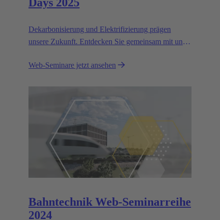
Days 2025
Dekarbonisierung und Elektrifizierung prägen
unsere Zukunft. Entdecken Sie gemeinsam mit uns
Herausforderungen und Lösungen für eine
Web-Seminare jetzt ansehen
nachhaltigere Welt.
Bahntechnik Web-Seminarreihe
2024