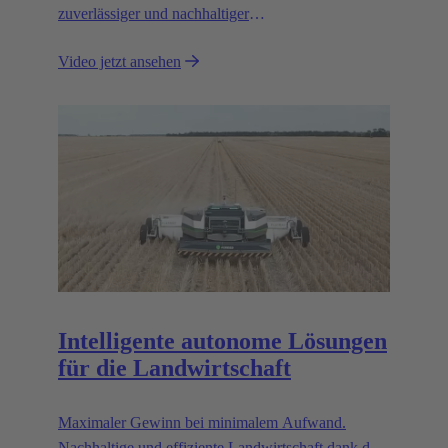
zuverlässiger und nachhaltiger
Windenergielösungen.
Video jetzt ansehen
Intelligente autonome Lösungen
für die Landwirtschaft
Maximaler Gewinn bei minimalem Aufwand.
Nachhaltige und effiziente Landwirtschaft dank der