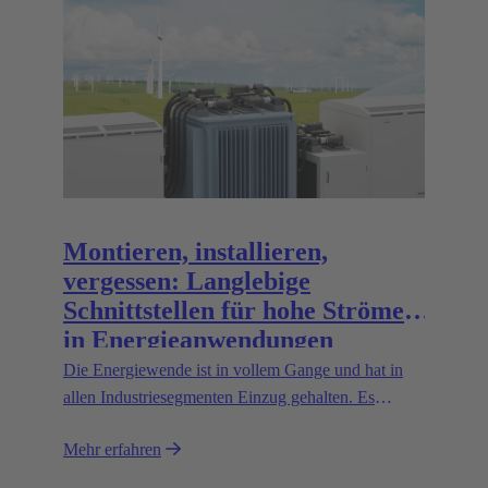
Montieren, installieren,
vergessen: Langlebige
Schnittstellen für hohe Ströme
in Energieanwendungen
Die Energiewende ist in vollem Gange und hat in
allen Industriesegmenten Einzug gehalten. Es
werden zahlreiche neue Technologien entwickelt,
Mehr erfahren
die die Unternehmen vor die Herausforderung
stellen, hohe Ströme sicher und effizient zu