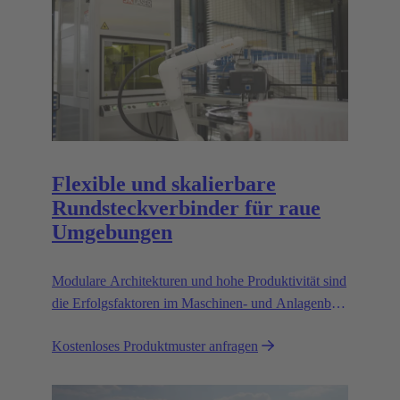
Flexible und skalierbare
Rundsteckverbinder für raue
Umgebungen
Modulare Architekturen und hohe Produktivität sind
die Erfolgsfaktoren im Maschinen- und Anlagenbau.
Flexible und zuverlässige Schnittstellen sind ein
Kostenloses Produktmuster anfragen
Schlüssel zum Erfolg.