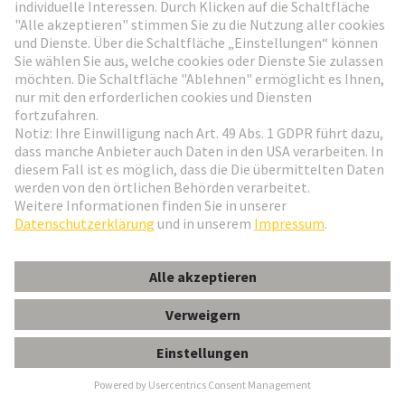
Löschungs- und
Widerspruchsrechte
Ihre Rechte
Sie haben gegenüber uns das Recht auf Auskunft
über die Sie betreffenden personenbezogenen Daten
(Art. 15 DS-GVO), die bei uns verarbeitet werden.
Weiterhin haben Sie ein Recht auf Berichtigung
(Art. 16 DS-GVO), Löschung (Art. 17 DS-GVO)
bzw. auf Einschränkung der Verarbeitung (Art. 18
DS-GVO) und ein Recht auf Datenübertragbarkeit
(Art. 20 DS-GVO).
Sie haben das Recht, nicht einer ausschließlich auf
einer automatisierten Verarbeitung, einschließlich
Profiling, beruhenden Entscheidung unterworfen zu
werden, die ihnen egenüber rechtliche Wirkung
entfaltet oder sie in ähnlicher Weise erheblich
beeinträchtigt. Um die Rechte und Freiheiten sowie
die berechtigten Interessen der betroffenen Person
zu wahren, besteht daher mindestens das Recht auf
Darlegung des eigenen Standpunkts und auf
Anfechtung der Entscheidung.