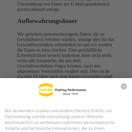
Übermittlung von Daten per E-Mail grundsätzlich
unverschlüsselt erfolgt.
Aufbewahrungsdauer
Wir speichern personenbezogene Daten, die zu
Geschäftszeck erhoben wurden, solange dies für das
Geschäftsverhältnis erforderlich ist und wir werden
die Daten so dann löschen. Eine geschäftliche
Erforderlichkeit besteht spätestens dann nicht mehr,
wenn alle Ansprüche, die aus dem
Geschäftsverhältnis folgen können, nach den
allgemeinen Vorschriften verjährt sind. Dies ist im
Zweifel 10 Jahre nach dem letzten Geschäftsvorfall
anzunehmen. Haben wir personenbezogene Daten
erhalten und kommt es zu keinem Geschäftsvorfall,
so werden wir die Daten spätestens nach 3 Jahren
gelöscht. Selbstverständlich werden wir Ihre Daten
ebenfalls löschen, wenn ein Geschäftszweck nicht
oder nicht mehr besteht und Sie Ihre Einwilligung
widerrufen.
Auskunfts-, Berichtigungs-,