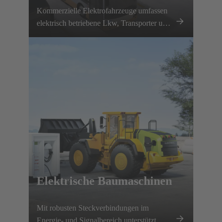
Kommerzielle Elektrofahrzeuge umfassen
elektrisch betriebene Lkw, Transporter und
Busse. Dank planbarer Routen und lokaler
Lademöglichkeiten wird die
Elektrifizierung vorangetrieben. HARTING
unterstützt diese Entwicklung mit einem
umfassenden Ladeinfrastrukturportfolio und
verschiedenen Fahrzeugkomponenten.
Elektrische Baumaschinen
Mit robusten Steckverbindungen im
Energie- und Signalbereich unterstützt