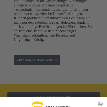
kontinuierlich an die Anforderungen von morgen
angepasst – sei es im Hinblick auf neue
Technologien, steigende Leistungsanforderungen
oder branchenspezifische Herausforderungen.
Kunden profitieren von innovativen Lösungen, die
nicht nur den aktuellen Bedarf abdecken, sondern
auch zukünftige Entwicklungen im Blick haben. So
entsteht eine starke Basis für nachhaltiges
Wachstum, zukunftssichere Projekte und
langfristigen Erfolg.
Zur Studer Cables Website
Nach oben gehen