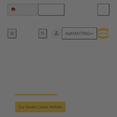
Deutsch
Deutschland
Partnerschaften
myHARTING
Starke Verbindung für
die Zukunft
HARTING und Studer Cables bündeln
Kompetenzen für innovative Gesamtlösungen
Zur Studer Cables Website