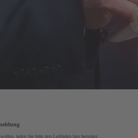
meldung
len, laden Sie bitte den Leitfaden hier herunter.