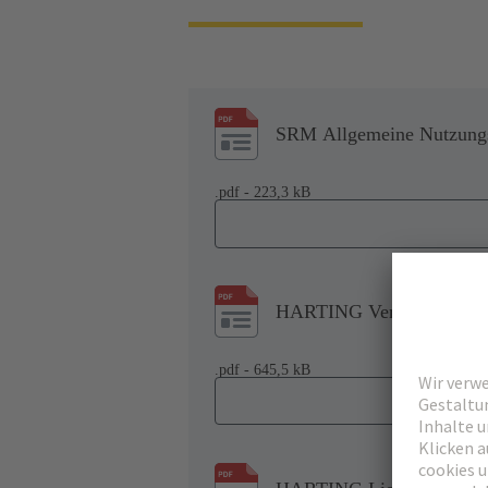
SRM Allgemeine Nutzung
.pdf - 223,3 kB
HARTING Verhaltenskodex
.pdf - 645,5 kB