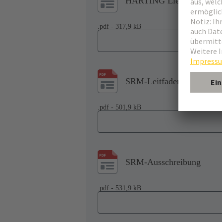
HARTING Liefervorschrif
.pdf - 317,9 kB
SRM-Leitfaden Lieferanten
.pdf - 501,9 kB
SRM-Ausschreibung
.pdf - 531,9 kB