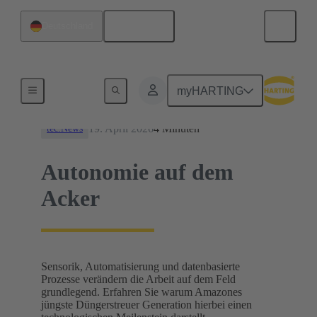
Deutsch
Deutschland
News
myHARTING
19. April 2026
4 Minuten
tec.News
Autonomie auf dem
Acker
Sensorik, Automatisierung und datenbasierte
Prozesse verändern die Arbeit auf dem Feld
grundlegend. Erfahren Sie warum Amazones
jüngste Düngerstreuer Generation hierbei einen