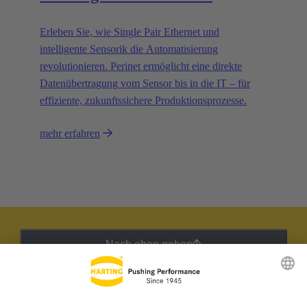
Erleben Sie, wie Single Pair Ethernet und
intelligente Sensorik die Automatisierung
revolutionieren. Perinet ermöglicht eine direkte
Datenübertragung vom Sensor bis in die IT – für
effiziente, zukunftssichere Produktionsprozesse.
mehr erfahren
Nach oben gehen
HARTING Newsletter