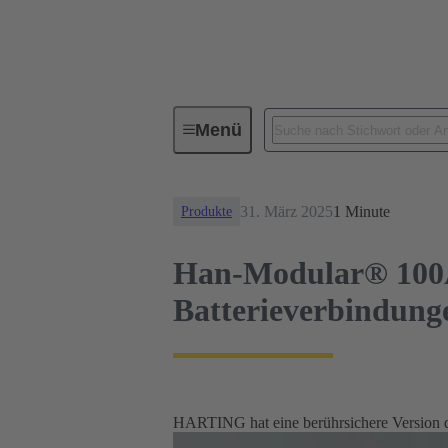
News
Han-Modular® 100A Singl
Menü
31. März 2025
1 Minute
Produkte
Han-Modular® 100A 
Batterieverbindung
HARTING hat eine berührsichere Version 