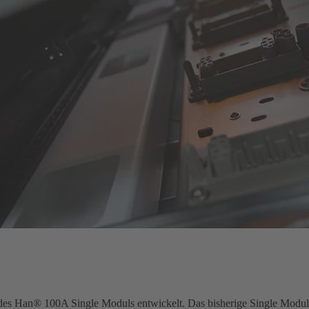
s Han® 100A Single Moduls entwickelt. Das bisherige Single Modul we