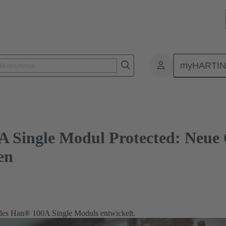
e Modul Protected: Neue Optionen für Batterieverbindungen
myHARTI
Single Modul Protected: Neue 
en
des Han® 100A Single Moduls entwickelt.