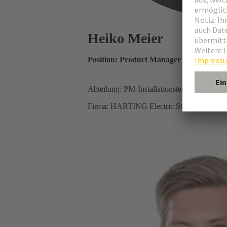
Heiko Meier
Position: Product Manager
Abteilung: PM-Installationstechnik
Firma: HARTING Electric Stiftung & Co.