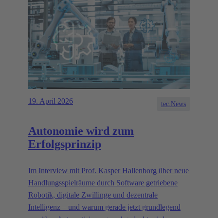
19. April 2026
tec.News
Autonomie wird zum
Erfolgsprinzip
Im Interview mit Prof. Kasper Hallenborg über neue
Handlungsspielräume durch Software getriebene
Robotik, digitale Zwillinge und dezentrale
Intelligenz – und warum gerade jetzt grundlegend