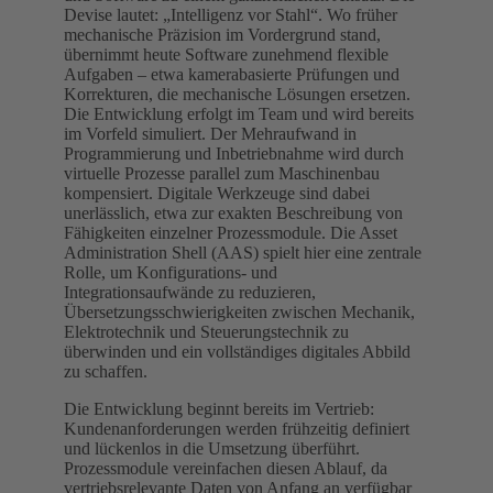
Devise lautet: „Intelligenz vor Stahl“. Wo früher
mechanische Präzision im Vordergrund stand,
übernimmt heute Software zunehmend flexible
Aufgaben – etwa kamerabasierte Prüfungen und
Korrekturen, die mechanische Lösungen ersetzen.
Die Entwicklung erfolgt im Team und wird bereits
im Vorfeld simuliert. Der Mehraufwand in
Programmierung und Inbetriebnahme wird durch
virtuelle Prozesse parallel zum Maschinenbau
kompensiert. Digitale Werkzeuge sind dabei
unerlässlich, etwa zur exakten Beschreibung von
Fähigkeiten einzelner Prozessmodule. Die Asset
Administration Shell (AAS) spielt hier eine zentrale
Rolle, um Konfigurations- und
Integrationsaufwände zu reduzieren,
Übersetzungsschwierigkeiten zwischen Mechanik,
Elektrotechnik und Steuerungstechnik zu
überwinden und ein vollständiges digitales Abbild
zu schaffen.
Die Entwicklung beginnt bereits im Vertrieb:
Kundenanforderungen werden frühzeitig definiert
und lückenlos in die Umsetzung überführt.
Prozessmodule vereinfachen diesen Ablauf, da
vertriebsrelevante Daten von Anfang an verfügbar