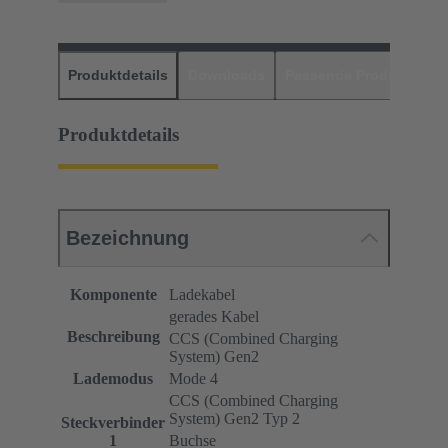
Produktdetails
Downloads
Passende Produkte
H
Produktdetails
Bezeichnung
Komponente
Ladekabel
gerades Kabel
Beschreibung
CCS (Combined Charging
System) Gen2
Lademodus
Mode 4
CCS (Combined Charging
System) Gen2 Typ 2
Steckverbinder
1
Buchse