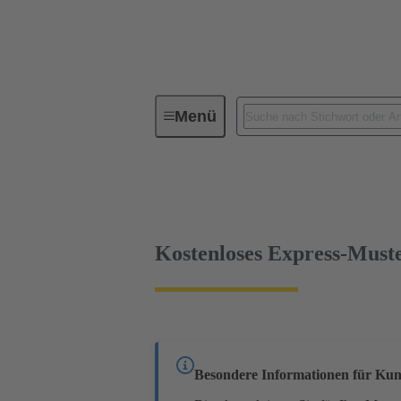
Menü
Geräteanschlusstechnik
Leiterp
09 04 232 6831
kostenloses Muster
Kostenloses Express-Must
Besondere Informationen für Kun