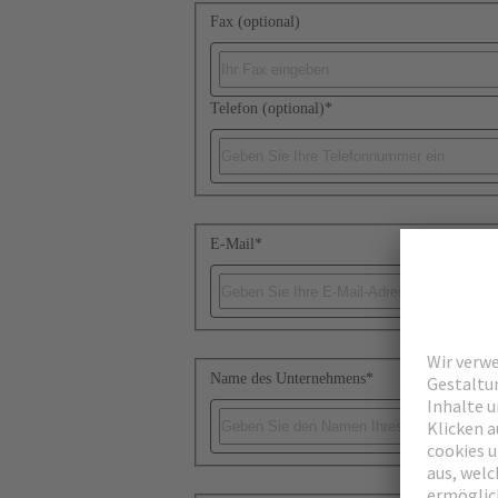
Fax (optional)
Telefon (optional)
*
E-Mail
*
Name des Unternehmens
*