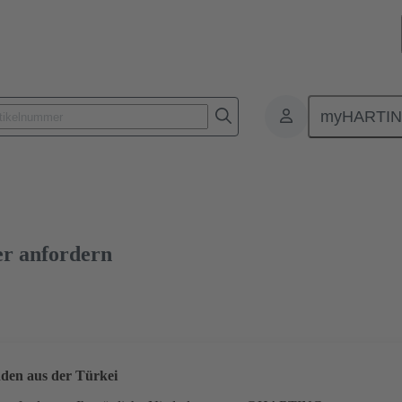
myHARTI
lattensteckverbinder
Board-to-Board Steckverbinder
Produkte
er anfordern
den aus der Türkei