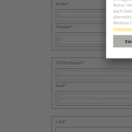
Straße
*
Nummer
*
ZIP/Postleitzahl
*
Stadt
*
Land
*