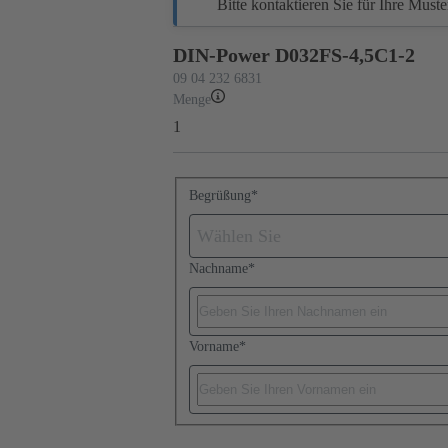
Bitte kontaktieren Sie für Ihre Must
DIN-Power D032FS-4,5C1-2
09 04 232 6831
Menge
1
Begrüßung
*
Wählen Sie
Nachname
*
Vorname
*