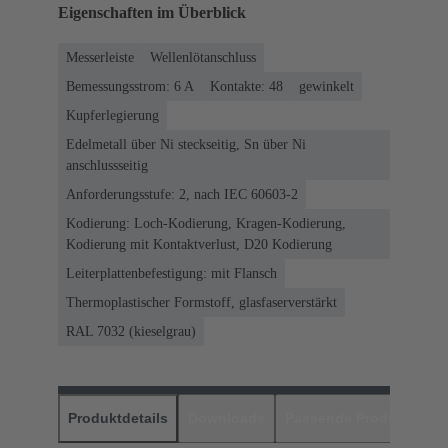
Eigenschaften im Überblick
Messerleiste
Wellenlötanschluss
Bemessungsstrom: ‌6 A
Kontakte: 48
gewinkelt
Kupferlegierung
Edelmetall über Ni steckseitig, Sn über Ni
anschlussseitig
Anforderungsstufe: 2, nach IEC 60603-2
Kodierung: Loch-Kodierung, Kragen-Kodierung,
Kodierung mit Kontaktverlust, D20 Kodierung
Leiterplattenbefestigung: mit Flansch
Thermoplastischer Formstoff, glasfaserverstärkt
RAL 7032 (kieselgrau)
Produktdetails
Downloads
Passende Produkte
H