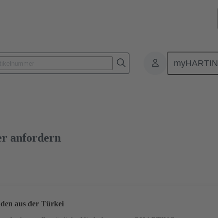
myHARTI
lattensteckverbinder
Board-to-Board Steckverbinder
Produkte
er anfordern
den aus der Türkei