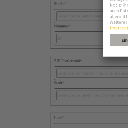
Straße
*
Nummer
*
ZIP/Postleitzahl
*
Stadt
*
Land
*