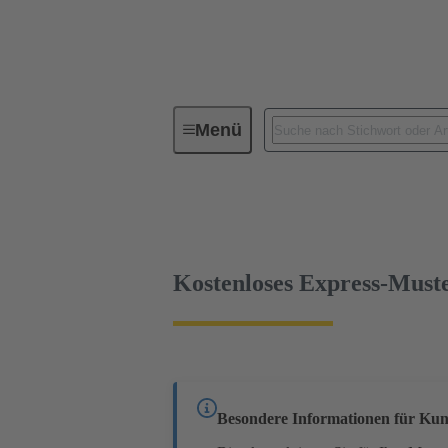
Menü
Geräteanschlusstechnik
Leiterp
09 06 115 2932
kostenloses Muster
Kostenloses Express-Must
Besondere Informationen für Kun