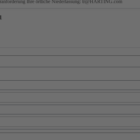
eranforderung Ihre örtliche Niederlassung:
tr@HARTING.com
1