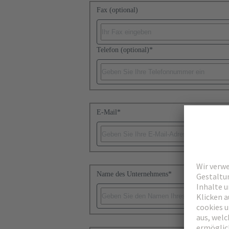
Fax (optional)
Telefon (optional)
*
E-Mail
*
Name des Unternehmens
*