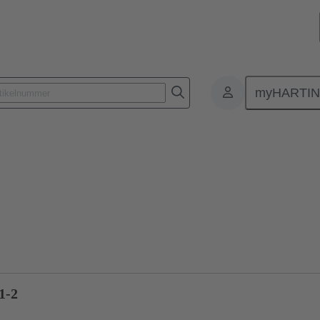
myHARTI
lattensteckverbinder
Board-to-Board Steckverbinder
Produkte
1-2