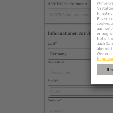
HARTING Kundennummer
Informationen zur Adresse
Land
*
Germany
Bundesland
Auswählen
Straße
*
Nummer
*