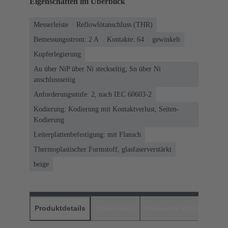
Eigenschaften im Überblick
Messerleiste
Reflowlötanschluss (THR)
Bemessungsstrom: ‌2 A
Kontakte: 64
gewinkelt
Kupferlegierung
Au über NiP über Ni steckseitig, Sn über Ni
anschlussseitig
Anforderungsstufe: 2, nach IEC 60603-2
Kodierung: Kodierung mit Kontaktverlust, Seiten-
Kodierung
Leiterplattenbefestigung: mit Flansch
Thermoplastischer Formstoff, glasfaserverstärkt
beige
Produktdetails
Downloads
Passende Produkte
H