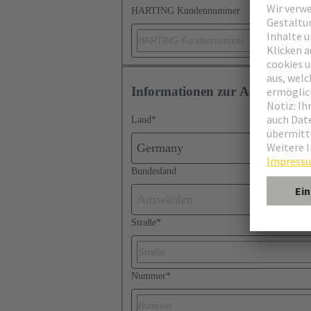
HARTING Kundennummer
Informationen zur Adresse
Land
*
Germany
Bundesland
Auswählen
Straße
*
Nummer
*