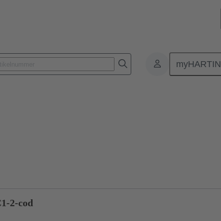
myHARTI
lattensteckverbinder
Board-to-Board Steckverbinder
Produkte
1-2-cod