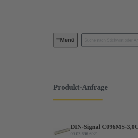
Menü
Geräteanschlusstechnik
Leiterp
09 03 696 6921
Produkt-Anfrage
Produkt-Anfrage
DIN-Signal C096MS-3,0C
09 03 696 6921