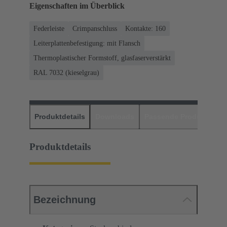
Eigenschaften im Überblick
Federleiste
Crimpanschluss
Kontakte: 160
Leiterplattenbefestigung: mit Flansch
Thermoplastischer Formstoff, glasfaserverstärkt
RAL 7032 (kieselgrau)
Produktdetails
Downloads
Passende Produkte
H
Produktdetails
Bezeichnung