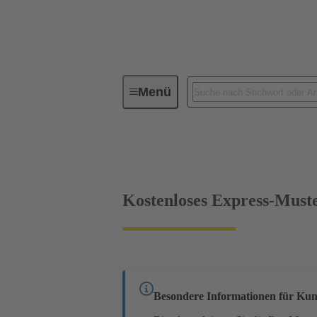
Menü
Geräteanschlusstechnik
Leiterp
09 65 162 6812
kostenloses Muster
Kostenloses Express-Must
Besondere Informationen für Kun