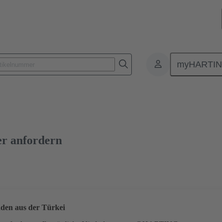
myHARTI
lattensteckverbinder
Board-to-Board Steckverbinder
Produkte
er anfordern
den aus der Türkei