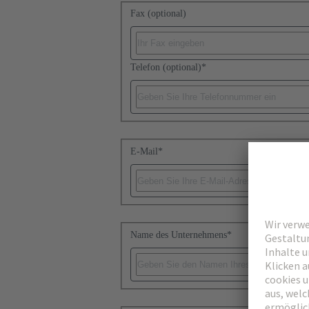
Fax (optional)
Telefon (optional)
*
E-Mail
*
Name des Unternehmens
*