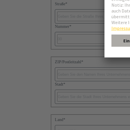
Straße
*
Nummer
*
ZIP/Postleitzahl
*
Stadt
*
Land
*