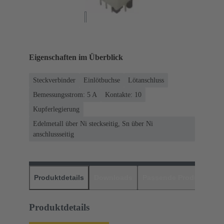
Eigenschaften im Überblick
Steckverbinder
Einlötbuchse
Lötanschluss
Bemessungsstrom: ‌5 A
Kontakte: 10
Kupferlegierung
Edelmetall über Ni steckseitig, Sn über Ni
anschlussseitig
Produktdetails
Downloads
Passende Produkte
H
Produktdetails