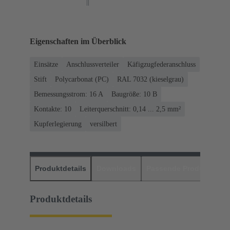
Eigenschaften im Überblick
Einsätze
Anschlussverteiler
Käfigzugfederanschluss
Stift
Polycarbonat (PC)
RAL 7032 (kieselgrau)
Bemessungsstrom: ‌16 A
Baugröße: 10 B
Kontakte: 10
Leiterquerschnitt: 0,14 ... 2,5 mm²
Kupferlegierung
versilbert
Produktdetails
Downloads
Passende Produkte
H
Produktdetails