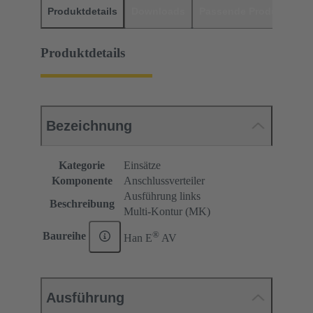
Produktdetails
Downloads
Passende Produkte
H
Produktdetails
Bezeichnung
Kategorie
Einsätze
Komponente
Anschlussverteiler
Ausführung links
Beschreibung
Multi-Kontur (MK)
®
Baureihe
Han E
AV
Ausführung