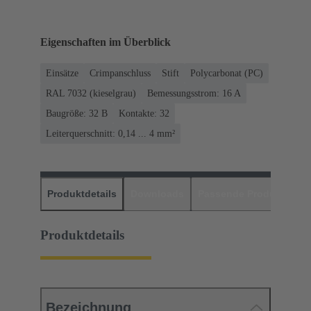
Eigenschaften im Überblick
Einsätze
Crimpanschluss
Stift
Polycarbonat (PC)
RAL 7032 (kieselgrau)
Bemessungsstrom: ‌16 A
Baugröße: 32 B
Kontakte: 32
Leiterquerschnitt: 0,14 ... 4 mm²
Produktdetails
Downloads
Passende Produkte
H
Produktdetails
Bezeichnung