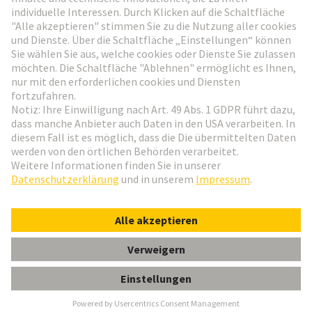
Weiter zur Anmeldung
Social Media
Deutsch
Deutschland
© HARTING Technologiegruppe
Cookie-Einstellungen
Impressum
Datenschutz-Erklärung
Nutzungsbedingungen
Kundeninformation
Gender-Hinweis
Han 16 E-sti-c 17-32