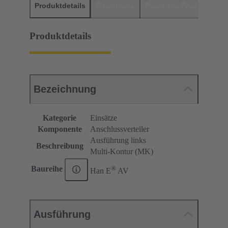
Produktdetails
Downloads
Passende Produkte
H
Produktdetails
Bezeichnung
Kategorie
Einsätze
Komponente
Anschlussverteiler
Ausführung links
Beschreibung
Multi-Kontur (MK)
®
Baureihe
Han E
AV
Ausführung