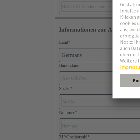
Informationen zur Adresse
Land
*
Germany
Bundesland
Auswählen
Straße
*
Nummer
*
ZIP/Postleitzahl
*