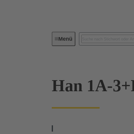
Menü
Baureihen
Produkte
09 1
Han 1A-3+P