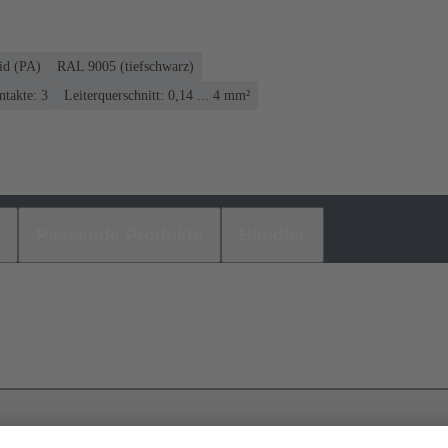
id (PA)
RAL 9005 (tiefschwarz)
takte: 3
Leiterquerschnitt: 0,14 ... 4 mm²
Passende Produkte
Händler