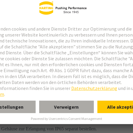
rat bestellen.
 Gehäuse zur Erlangung von IP65 separat bestellen.