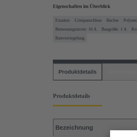
Eigenschaften im Überblick
Einsätze
Crimpanschluss
Buchse
Polyam
Bemessungsstrom: ‌16 A
Baugröße: 1 A
Kon
Rastverriegelung
Produktdetails
Downloads
Produktdetails
Bezeichnung