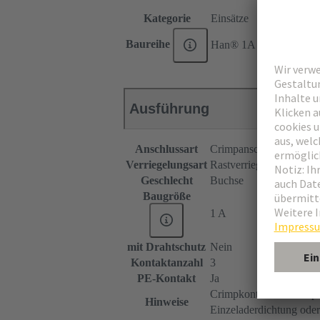
Kategorie
Einsätze
Baureihe
Han® 1A
Ausführung
Anschlussart
Crimpanschluss
Verriegelungsart
Rastverriegelung
Geschlecht
Buchse
Baugröße
1 A
mit Drahtschutz
Nein
Kontaktanzahl
3
PE-Kontakt
Ja
Crimpkontakte bitte sepa
Hinweise
Einzeladerdichtung oder