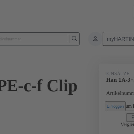
myHARTI
0 003 3301
EINSÄTZE
E-c-f Clip
Han 1A-3+P
Artikelnumm
um P
Einloggen
Vergle