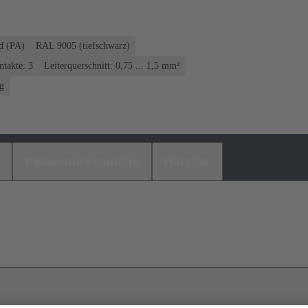
d (PA)
RAL 9005 (tiefschwarz)
takte: 3
Leiterquerschnitt: 0,75 ... 1,5 mm²
ng
Passende Produkte
Händler