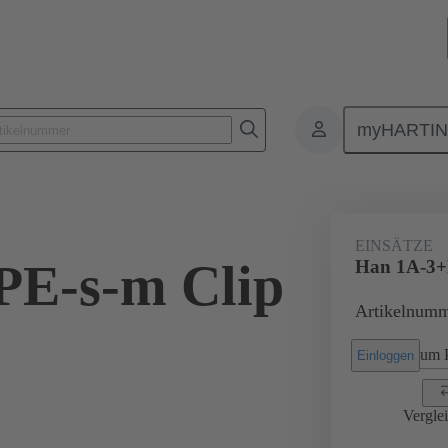
myHARTI
0 003 2601
EINSÄTZE
PE-s-m Clip
Han 1A-3+
Artikelnumm
um P
Einloggen
Vergle