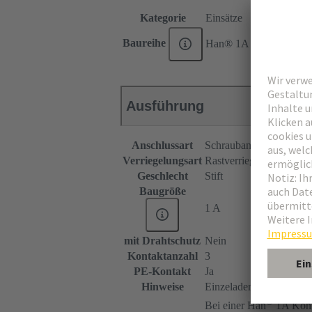
Kategorie
Einsätze
Baureihe
Han® 1A
Ausführung
Anschlussart
Schraubanschluss
Verriegelungsart
Rastverriegelung
Geschlecht
Stift
Baugröße
1 A
mit Drahtschutz
Nein
Kontaktanzahl
3
PE-Kontakt
Ja
Hinweise
Einzeladerdichtung oder
®
Bei einer Han
1A Konfi