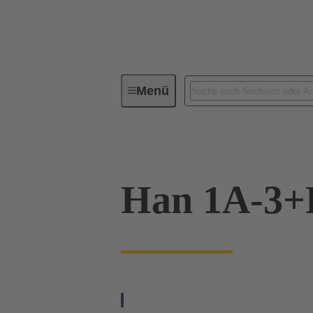
Menü
Baureihen
Produkte
09 1
Han 1A-3+