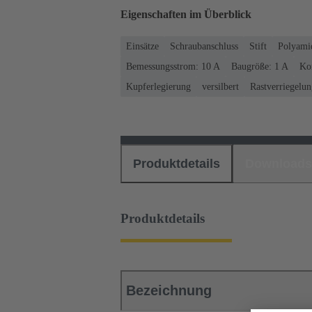
Eigenschaften im Überblick
Einsätze
Schraubanschluss
Stift
Polyami
Bemessungsstrom: ‌10 A
Baugröße: 1 A
Kon
Kupferlegierung
versilbert
Rastverriegelu
Produktdetails
Downloads
Produktdetails
Bezeichnung