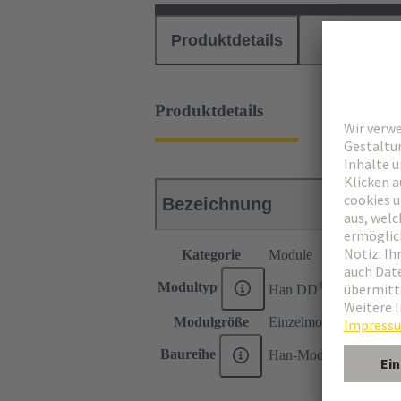
Produktdetails
Downloads
Produktdetails
Bezeichnung
Kategorie
Module
®
Modultyp
Han DD
Modul
Modulgröße
Einzelmodul
Baureihe
Han-Modular®