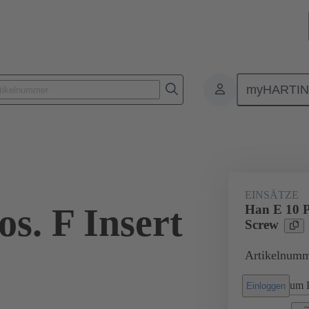
myHARTI
Rechtecksteckverbinder
Produkte
Monoblockeinsätze
Für I
EINSÄTZE
s. F Insert
Han E 10 Po
Screw
Artikelnumm
um P
Einloggen