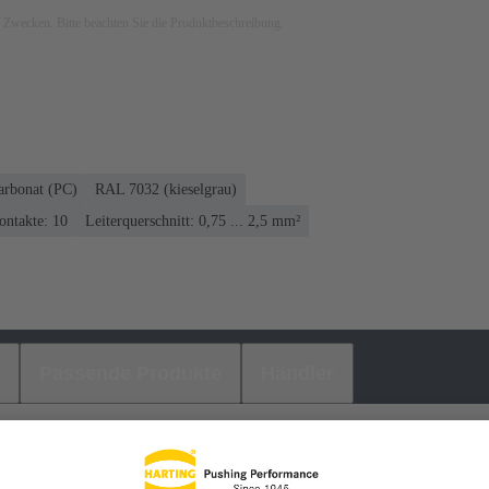
ven Zwecken. Bitte beachten Sie die Produktbeschreibung.
arbonat (PC)
RAL 7032 (kieselgrau)
ontakte: 10
Leiterquerschnitt: 0,75 ... 2,5 mm²
Passende Produkte
Händler