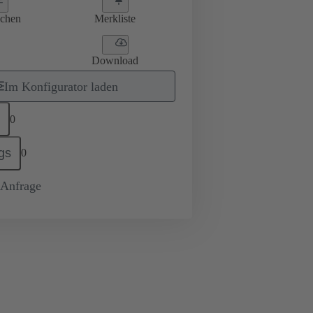
ichen
Merkliste
Download
Im Konfigurator laden
0
gs
0
-Anfrage