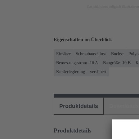
Das Bild dient lediglich illustrati
Eigenschaften im Überblick
Einsätze
Schraubanschluss
Buchse
Polyc
Bemessungsstrom: ‌16 A
Baugröße: 10 B
K
Kupferlegierung
versilbert
Produktdetails
Downloads
Produktdetails