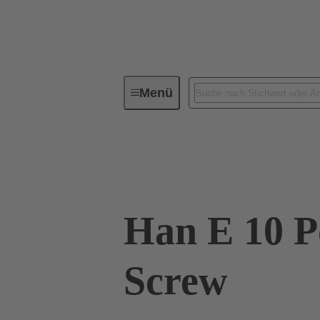
Menü
Industrie-Steckverbinder / Han®
09 33 010 2701
Han E 10 Po
Screw