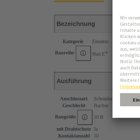
Bezeichnung
Kategorie
Einsätze
®
Baureihe
Han E
Ausführung
Anschlussart
Schraubanschluss
Geschlecht
Buchse
Baugröße
10 B
mit Drahtschutz
Ja
Kontaktanzahl
10