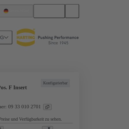
Deutsch
Deutschland
NG
ndustrieanwendungen
Ströme bis 16 A
Konfigurierbar
s. F Insert
er: 09 33 010 2701
reise und Verfügbarkeit zu sehen.