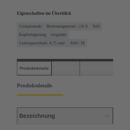
Eigenschaften im Überblick
Crimpkontakt
Bemessungsstrom: ≤16 A
Stift
Kupferlegierung
vergoldet
Leiterquerschnitt: 0,75 mm²
AWG 18
Produktdetails
Downloads
Passende Produkte
H
Produktdetails
Bezeichnung