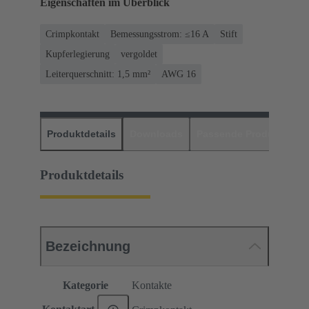
Eigenschaften im Überblick
Crimpkontakt
Bemessungsstrom: ≤16 A
Stift
Kupferlegierung
vergoldet
Leiterquerschnitt: 1,5 mm²
AWG 16
Produktdetails
Downloads
Passende Produkte
H
Produktdetails
Bezeichnung
Kategorie
Kontakte